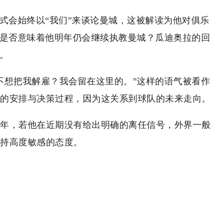
式会始终以“我们”来谈论曼城，这被解读为他对俱乐
这是否意味着他明年仍会继续执教曼城？瓜迪奥拉的回
。
不想把我解雇？我会留在这里的。”这样的语气被看作
的安排与决策过程，因为这关系到球队的未来走向。
年，若他在近期没有给出明确的离任信号，外界一般
持高度敏感的态度。