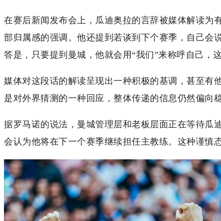
在赛后新闻发布会上，瓜迪奥拉的言辞被媒体解读为有
部归属感的强调。他还提到若谈到下个赛季，自己会说
答是，只要提到曼城，他就会用“我们”来称呼自己，
媒体对这段话的解读呈现出一种积极的基调，甚至有他
是对外界猜测的一种回应，整体传递的信息仍然偏向
据罗马诺的说法，曼城管理层和老板层面正在等待瓜
会认为他将在下一个赛季继续担任主教练。这种谨慎