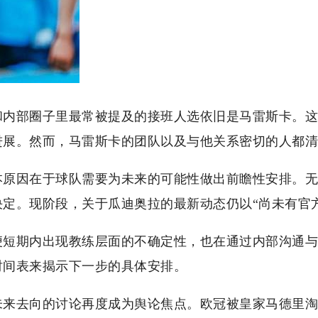
内部圈子里最常被提及的接班人选依旧是马雷斯卡。这
进展。然而，马雷斯卡的团队以及与他关系密切的人都清
本原因在于球队需要为未来的可能性做出前瞻性安排。无
定。现阶段，关于瓜迪奥拉的最新动态仍以“尚未有官
便短期内出现教练层面的不确定性，也在通过内部沟通与
时间表来揭示下一步的具体安排。
未来去向的讨论再度成为舆论焦点。欧冠被皇家马德里淘