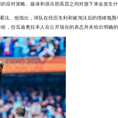
部的应对策略。媒体和俱乐部高层之间对接下来会发生什
发表了看法。他指出，球队在经历失利和被淘汰后的情绪氛
纷纷，但瓜迪奥拉本人在公开场合的表态并未给出明确的