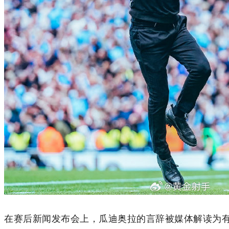
在赛后新闻发布会上，瓜迪奥拉的言辞被媒体解读为有