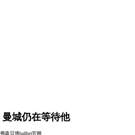
，曼城仍在等待他
森贝博ballbet官网