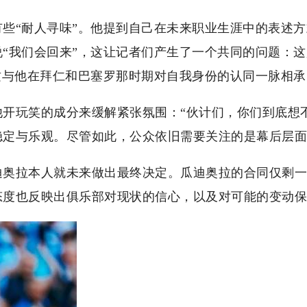
些“耐人寻味”。他提到自己在未来职业生涯中的表述方
“我们会回来”，这让记者们产生了一个共同的问题：
这与他在拜仁和巴塞罗那时期对自我身份的认同一脉相承
开玩笑的成分来缓解紧张氛围：“伙计们，你们到底想
稳定与乐观。尽管如此，公众依旧需要关注的是幕后层面
迪奥拉本人就未来做出最终决定。瓜迪奥拉的合同仅剩一
态度也反映出俱乐部对现状的信心，以及对可能的变动保