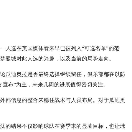
一人选在英国媒体看来早已被列入“可选名单”的范
楚曼城对此人选的兴趣，以及当前的局势走向。
论瓜迪奥拉是否最终选择继续留任，俱乐部都在以防
方宣布”为主，未来几周的进展值得密切关注。
外部信息的整合来稳住战术与人员布局。对于瓜迪奥
汰的结果不仅影响球队在赛季末的显著目标，也让球