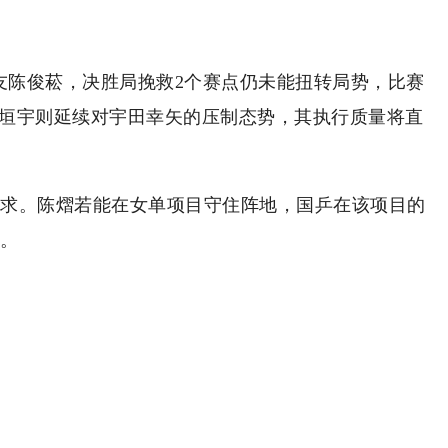
队友陈俊菘，决胜局挽救2个赛点仍未能扭转局势，比赛
陈垣宇则延续对宇田幸矢的压制态势，其执行质量将直
求。陈熠若能在女单项目守住阵地，国乒在该项目的
。