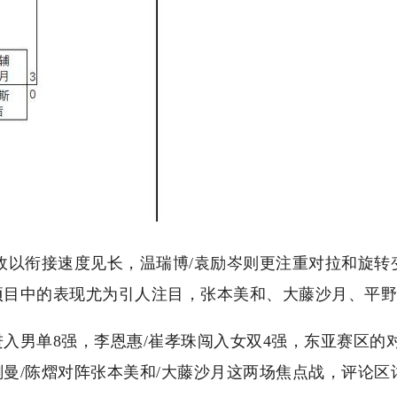
政以衔接速度见长，温瑞博/袁励岑则更注重对拉和旋
项目中的表现尤为引人注目，张本美和、大藤沙月、平野
入男单8强，李恩惠/崔孝珠闯入女双4强，东亚赛区的
曼/陈熠对阵张本美和/大藤沙月这两场焦点战，评论区