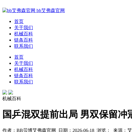
bb艾弗森官网
首页
关于我们
机械百科
链条百科
联系我们
首页
关于我们
机械百科
链条百科
联系我们
机械百科
国乒混双提前出局 男双保留冲
作者：BB贝博艾弗森官网 日期：2026-06-18 浏览：
来源：艾弗