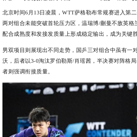
北京时间6月13日凌晨，WTT萨格勒布常规赛进入
两对组合未能突破首轮压力区，温瑞博/蒯曼不敌英格
配合成熟度和发接发质量上形成稳定输出，成为关键
男双项目则展现出不同走势，国乒三对组合中虽有一对
沃，后者以3-0淘汰罗伯勒斯/肖瑶茜，半决赛对阵格
者则强调衔接质量。