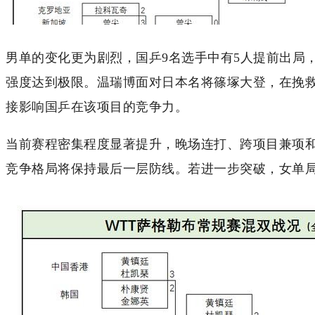
男单的变化更为剧烈，国乒9名选手中有5人提前出局，
强度达到极限。温瑞博面对日本名将篠塚大登，在挽救
接影响国乒在该项目的竞争力。
当前赛程密集程度显著提升，晚场连打、跨项目兼项
竞争格局将保持最后一层防线。若进一步突破，女单