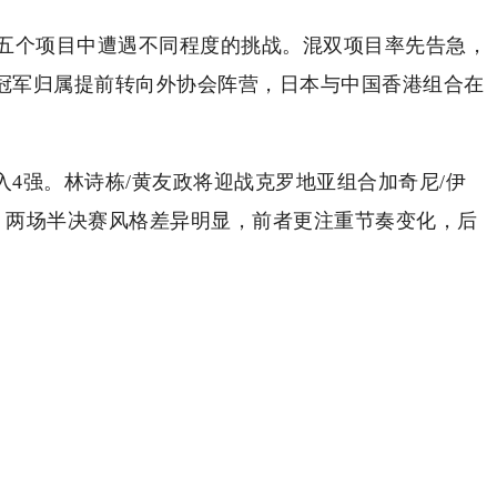
单五个项目中遭遇不同程度的挑战。混双项目率先告急，
双冠军归属提前转向外协会阵营，日本与中国香港组合在
4强。林诗栋/黄友政将迎战克罗地亚组合加奇尼/伊
诚，两场半决赛风格差异明显，前者更注重节奏变化，后