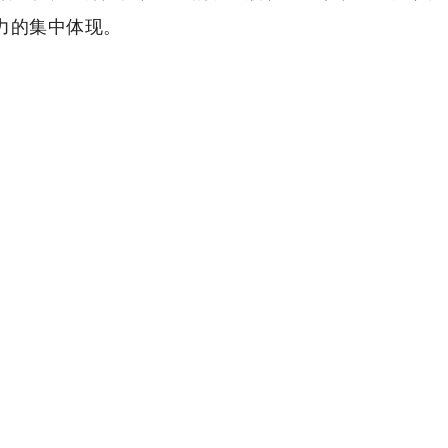
力的集中体现。