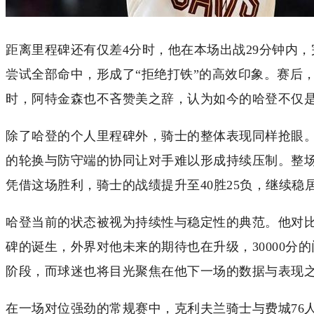
距离里程碑还有仅差4分时，他在本场出战29分钟内，
尝试全部命中，形成了“拒绝打铁”的高效印象。赛后
时，阿特金森也不吝赞美之辞，认为如今的哈登不仅
除了哈登的个人里程碑外，骑士的整体表现同样抢眼。
的轮换与防守端的协同让对手难以形成持续压制。整
凭借这场胜利，骑士的战绩提升至40胜25负，继续
哈登当前的状态被视为持续性与稳定性的典范。他对
碑的诞生，外界对他未来的期待也在升级，30000
阶段，而球迷也将目光聚焦在他下一场的数据与表现
在一场对位强劲的常规赛中，克利夫兰骑士与费城76