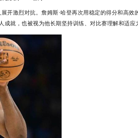
人展开激烈对抗。詹姆斯·哈登再次用稳定的得分和高效
是个人成就，也被视为他长期坚持训练、对比赛理解和适应