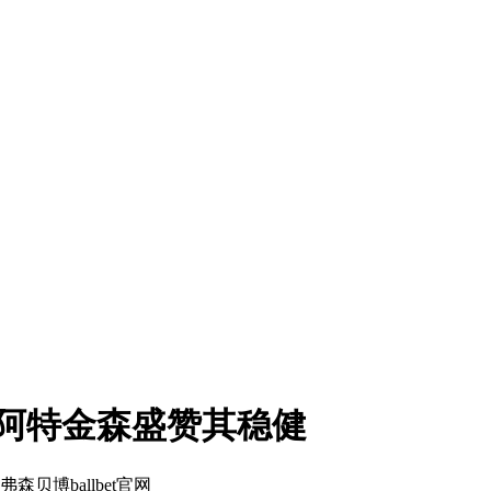
，阿特金森盛赞其稳健
森贝博ballbet官网