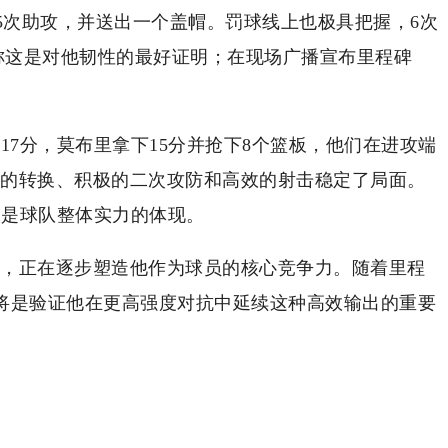
和5次助攻，并送出一个盖帽。罚球线上也极具把握，6次
称这是对他韧性的最好证明；在现场广播宣布里程碑
7分，莫布里拿下15分并抢下8个篮板，他们在进攻端
的转换、积极的二次攻防和高效的射击稳定了局面。
更是球队整体实力的体现。
，正在逐步塑造他作为球员的核心竞争力。随着里程
赛将是验证他在更高强度对抗中延续这种高效输出的重要