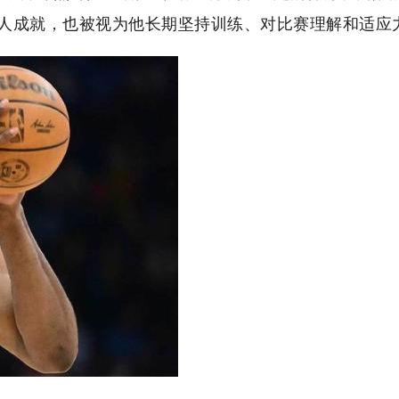
是个人成就，也被视为他长期坚持训练、对比赛理解和适应