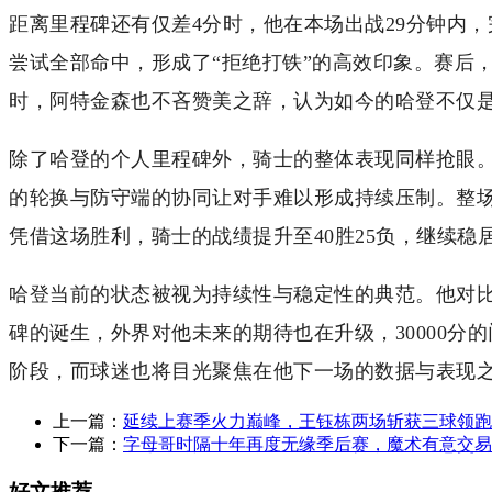
距离里程碑还有仅差4分时，他在本场出战29分钟内，
尝试全部命中，形成了“拒绝打铁”的高效印象。赛后
时，阿特金森也不吝赞美之辞，认为如今的哈登不仅
除了哈登的个人里程碑外，骑士的整体表现同样抢眼。
的轮换与防守端的协同让对手难以形成持续压制。整
凭借这场胜利，骑士的战绩提升至40胜25负，继续
哈登当前的状态被视为持续性与稳定性的典范。他对
碑的诞生，外界对他未来的期待也在升级，30000
阶段，而球迷也将目光聚焦在他下一场的数据与表现
上一篇：
延续上赛季火力巅峰，王钰栋两场斩获三球领跑
下一篇：
字母哥时隔十年再度无缘季后赛，魔术有意交易
好文推荐