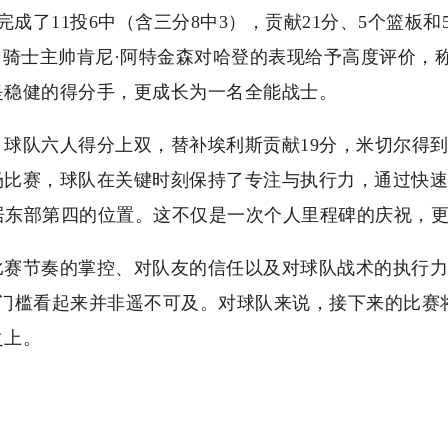
完成了11投6中（含三分8中3），贡献21分、5个篮板
，骑士主帅肯尼·阿特金森对哈登的表现给予高度评价，
是稳健的得分手，更成长为一名全能战士。
球队六人得分上双，替补埃利斯贡献19分，米切尔得到1
场比赛，球队在关键时刻保持了专注与执行力，通过快速
稳居东部第四的位置。这不仅是一次个人里程碑的庆祝，
比赛节奏的掌控、对队友的信任以及对球队战术的执行力
分的门槛看起来并非遥不可及。对球队来说，接下来的比
之上。